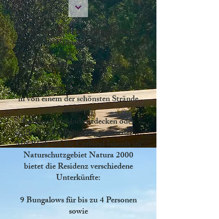
Willkommen in den Bungalows de
Palombaggia
Leben im Herzen der Natur ...
Einzigartiger Ort auf Korsika,
700
m
von einem der schönsten Strände
entfernt,
Kommen Sie und entdecken oder
entdecken Sie
Palombaggia wieder
...
Mit Blick auf die Cerbical Islands
im
Naturschutzgebiet Natura 2000
bietet die Residenz verschiedene
Unterkünfte:
9 Bungalows für
bis zu 4 Personen
sowie